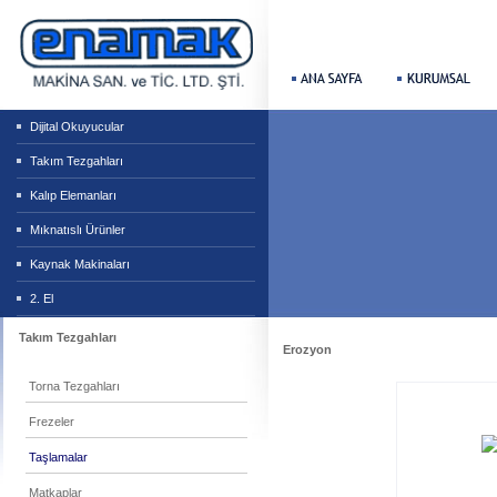
Dijital Okuyucular
Takım Tezgahları
Kalıp Elemanları
Mıknatıslı Ürünler
Kaynak Makinaları
2. El
Takım Tezgahları
Erozyon
Torna Tezgahları
Frezeler
Taşlamalar
Matkaplar