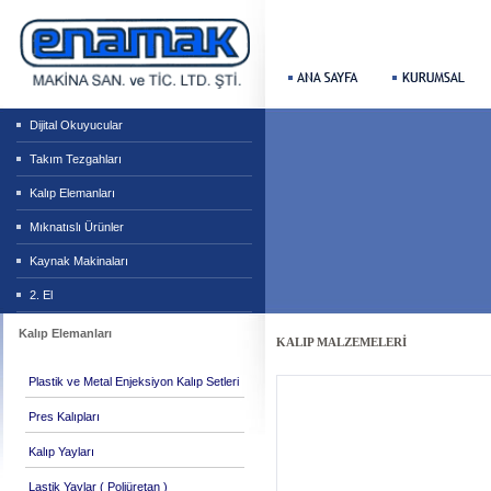
Dijital Okuyucular
Takım Tezgahları
Kalıp Elemanları
Mıknatıslı Ürünler
Kaynak Makinaları
2. El
Kalıp Elemanları
KALIP MALZEMELERİ
Plastik ve Metal Enjeksiyon Kalıp Setleri
Pres Kalıpları
Kalıp Yayları
Lastik Yaylar ( Poliüretan )