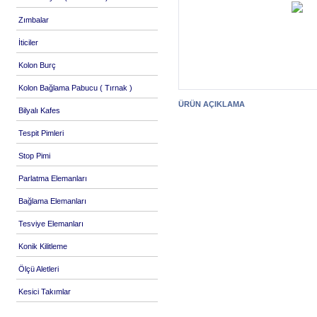
Zımbalar
İticiler
Kolon Burç
Kolon Bağlama Pabucu ( Tırnak )
ÜRÜN AÇIKLAMA
Bilyalı Kafes
Tespit Pimleri
Stop Pimi
Parlatma Elemanları
Bağlama Elemanları
Tesviye Elemanları
Konik Kilitleme
Ölçü Aletleri
Kesici Takımlar