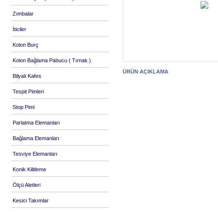
Zımbalar
İticiler
Kolon Burç
Kolon Bağlama Pabucu ( Tırnak )
ÜRÜN AÇIKLAMA
Bilyalı Kafes
Tespit Pimleri
Stop Pimi
Parlatma Elemanları
Bağlama Elemanları
Tesviye Elemanları
Konik Kilitleme
Ölçü Aletleri
Kesici Takımlar